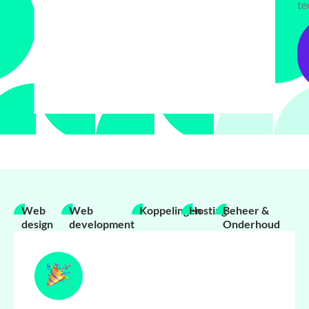
te
Web
Web
Koppelingen
Hosting
Beheer &
design
development
Onderhoud