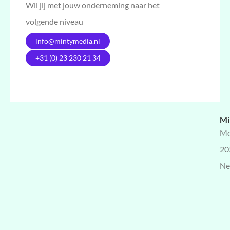
Wil jij met jouw onderneming naar het
volgende niveau
info@mintymedia.nl
+31 (0) 23 230 21 34
Mi
Mo
20
Ne