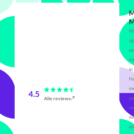
M
M
Wi
zi
ee
in
in
Ha
m
4.5
pa
Alle reviews
vo
de
en