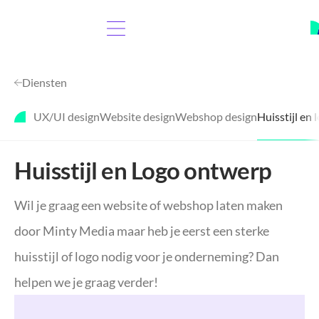
Diensten
UX/UI design
Website design
Webshop design
Huisstijl en
Huisstijl en Logo ontwerp
Wil je graag een website of webshop laten maken
door Minty Media maar heb je eerst een sterke
huisstijl of logo nodig voor je onderneming? Dan
helpen we je graag verder!