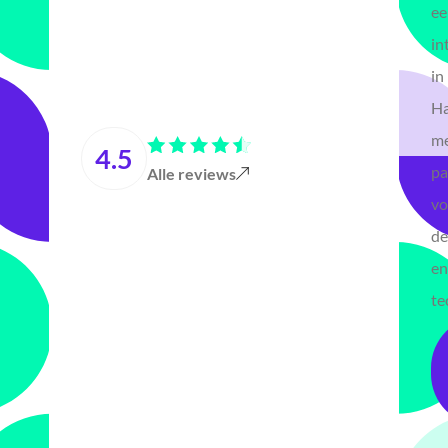
ee
in
in
Ha
m
4.5
pa
Alle reviews
vo
de
en
te