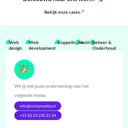
Bekijk onze cases
Web
Web
Koppelingen
Hosting
Beheer &
design
development
Onderhoud
Wil jij met jouw onderneming naar het
volgende niveau
info@mintymedia.nl
+31 (0) 23 230 21 34