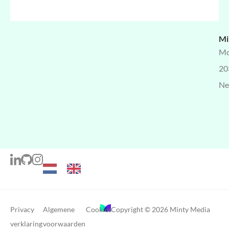
Mi
Mo
20
Ne
Privacy
Algemene
Cookies
Copyright © 2026 Minty Media
verklaring
voorwaarden