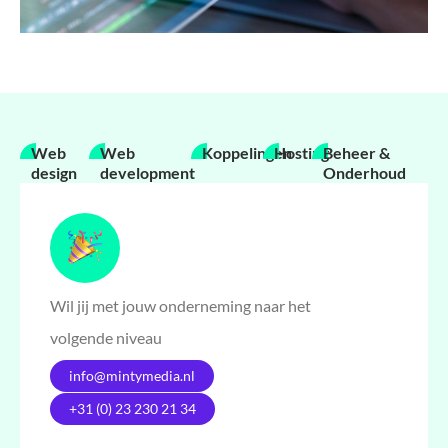
Web
Web
Koppelingen
Hosting
Beheer &
design
development
Onderhoud
Wil jij met jouw onderneming naar het
volgende niveau
info@mintymedia.nl
+31 (0) 23 230 21 34