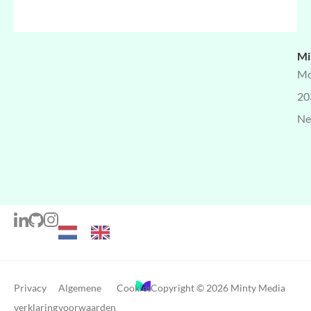
Mi
Mo
20
Ne
Privacy
Algemene
Cookies
Copyright © 2026 Minty Media
verklaring
voorwaarden