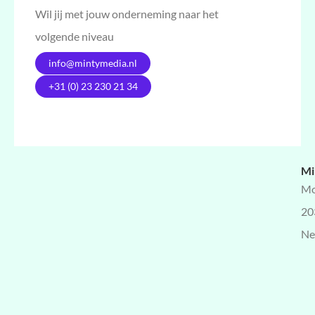
Wil jij met jouw onderneming naar het
volgende niveau
info@mintymedia.nl
+31 (0) 23 230 21 34
Mi
Mo
20
Ne