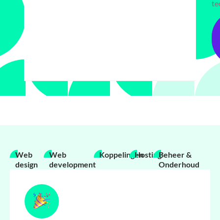
te
Web
Web
Koppelingen
Hosting
Beheer &
design
development
Onderhoud