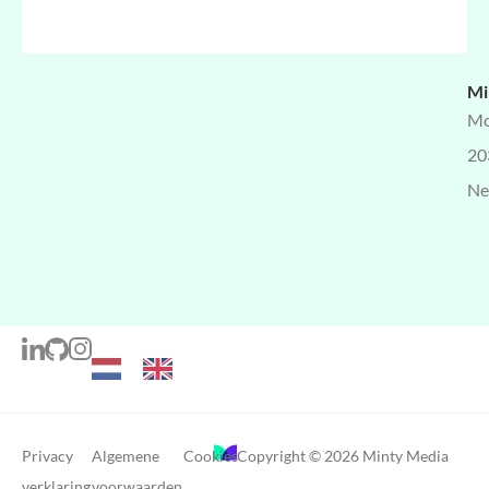
Mi
Mo
20
Ne
Privacy
Algemene
Cookies
Copyright © 2026 Minty Media
verklaring
voorwaarden