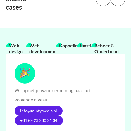
cases
Web
Web
Koppelingen
Hosting
Beheer &
design
development
Onderhoud
Wil jij met jouw onderneming naar het
volgende niveau
info@mintymedia.nl
+31 (0) 23 230 21 34