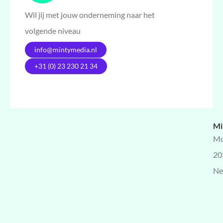
Wil jij met jouw onderneming naar het
volgende niveau
info@mintymedia.nl
+31 (0) 23 230 21 34
Mi
Mo
20
Ne