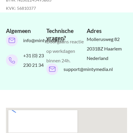
KVK: 56810377
Algemeen
Technische
Adres
vragen?
Mollerusweg 82
info@mintymedia.nl
Doorgaans reactie
2031BZ Haarlem
op werkdagen
+31 (0) 23
Nederland
binnen 24h.
230 21 34
support@mintymedia.nl