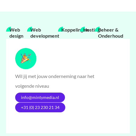
Web
Web
Koppelingen
Hosting
Beheer &
design
development
Onderhoud
Wil jij met jouw onderneming naar het
volgende niveau
info@mintymedia.nl
+31 (0) 23 230 21 34