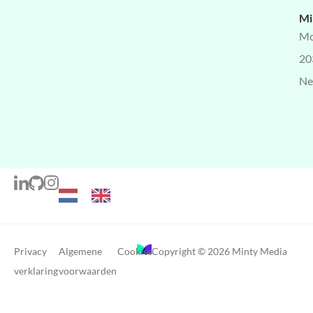
Mi
Mo
20
Ne
Privacy
Algemene
Cookies
Copyright © 2026 Minty Media
verklaring
voorwaarden