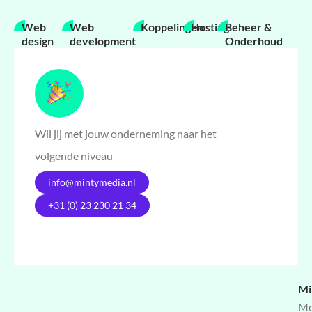
Web
Web
Koppelingen
Hosting
Beheer &
design
development
Onderhoud
Wil jij met jouw onderneming naar het
volgende niveau
info@mintymedia.nl
+31 (0) 23 230 21 34
Mi
Mo