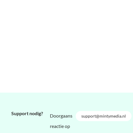
Support nodig?
Doorgaans
support@mintymedia.nl
reactie op