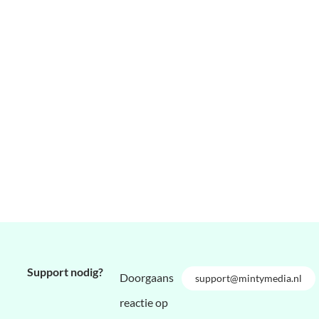
Support nodig?
Doorgaans
support@mintymedia.nl
reactie op