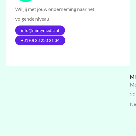
Wil jij met jouw onderneming naar het
volgende niveau
info@mintymedia.nl
+31 (0) 23 230 21 34
Mi
Mo
20
Ne