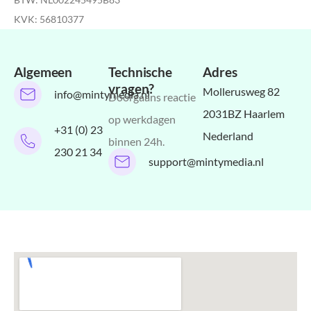
KVK: 56810377
Algemeen
Technische
Adres
vragen?
Mollerusweg 82
info@mintymedia.nl
Doorgaans reactie
2031BZ Haarlem
op werkdagen
+31 (0) 23
Nederland
binnen 24h.
230 21 34
support@mintymedia.nl